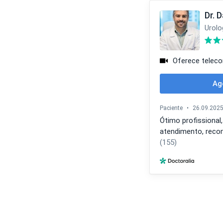
Dr. 
Urolo
Oferece teleco
Ag
Paciente
•
26.09.202
Ótimo profissional
atendimento, reco
(155)